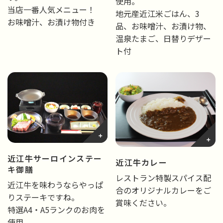
使用。
当店一番人気メニュー！
地元産近江米ごはん、3
お味噌汁、お漬け物付き
品、お味噌汁、お漬け物、
温泉たまご、日替りデザー
ト付
近江牛サーロインステー
近江牛カレー
キ御膳
レストラン特製スパイス配
近江牛を味わうならやっぱ
合のオリジナルカレーをご
りステーキですね。
賞味ください。
特選A4・A5ランクのお肉を
使用