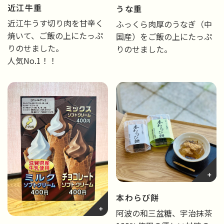
近江牛重
うな重
近江牛うす切り肉を甘辛く
ふっくら肉厚のうなぎ（中
焼いて、ご飯の上にたっぷ
国産）をご飯の上にたっぷ
りのせました。
りのせました。
人気No.1！！
本わらび餅
阿波の和三盆糖、宇治抹茶